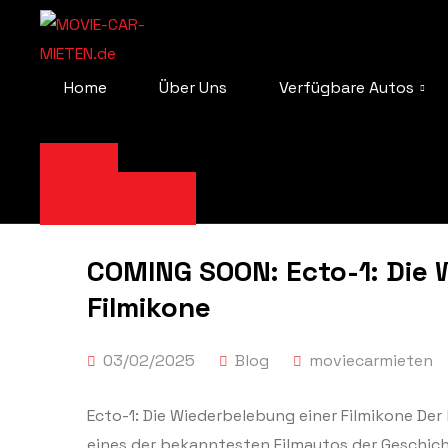
Home
Über Uns
Verfügbare Autos
Alle
Filmfahrzeuge
COMING SOON: Ecto-1: Die 
Filmikone
03/02/2025
Blog
moviecarmieten
Ecto-1: Die Wiederbelebung einer Filmikone Der
eines der bekanntesten Filmautos der Geschicht