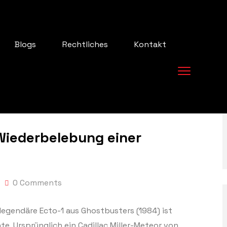
Blogs
Rechtliches
Kontakt
Wiederbelebung einer
0 Comments
 legendäre Ecto-1 aus Ghostbusters (1984) ist
e. Ursprünglich ein Cadillac Miller-Meteor von