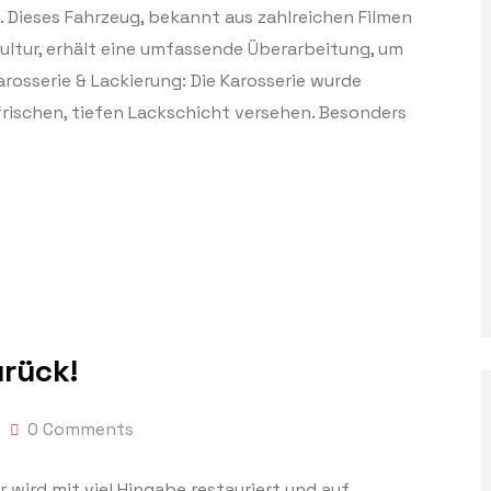
Dieses Fahrzeug, bekannt aus zahlreichen Filmen
ultur, erhält eine umfassende Überarbeitung, um
rosserie & Lackierung: Die Karosserie wurde
frischen, tiefen Lackschicht versehen. Besonders
urück!
0 Comments
r wird mit viel Hingabe restauriert und auf