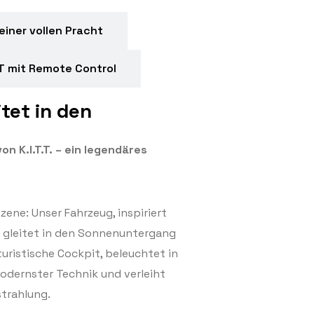
einer vollen Pracht
TT mit Remote Control
tet in den
n K.I.T.T. – ein legendäres
ene: Unser Fahrzeug, inspiriert
, gleitet in den Sonnenuntergang
uturistische Cockpit, beleuchtet in
odernster Technik und verleiht
trahlung.