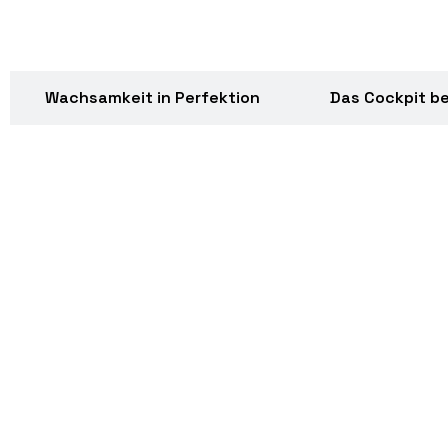
Unser Superheld KITT reitet in den Sonnenunterg
Wachsamkeit in Perfektion
Das Cockpit be