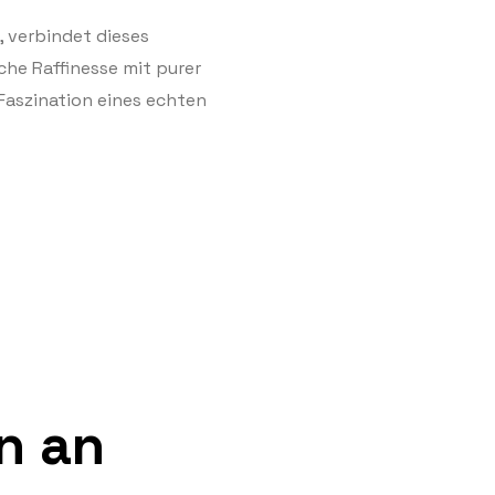
, verbindet dieses
e Raffinesse mit purer
 Faszination eines echten
n an