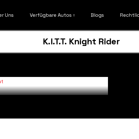
er Uns
Verfügbare Autos
Blogs
Rechtli
K.I.T.T. Knight Rider