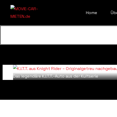
Home
Üb
Das legendäre K.I.T.T.-Auto aus der Kultserie