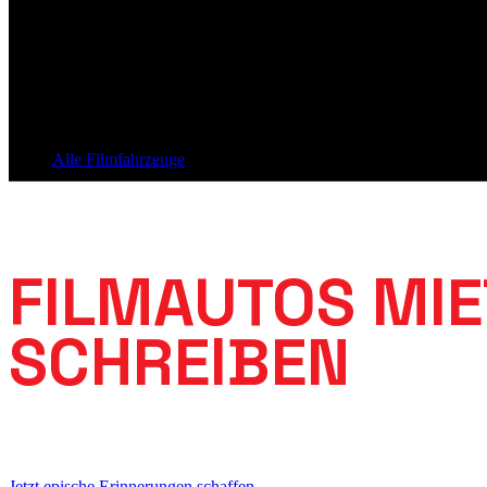
Alle Filmfahrzeuge
Die Stars der Straße
FILMAUTOS MIE
SCHREIBEN
Unsere originalgetreuen Filmfahrzeuge bringen Hollywood-Feeling 
Jetzt epische Erinnerungen schaffen