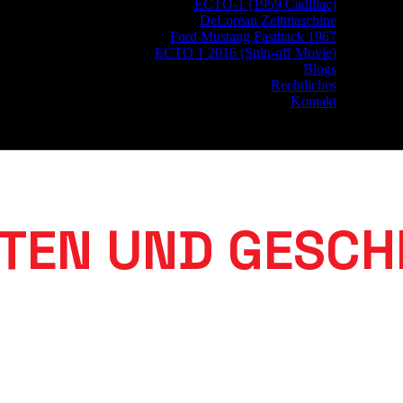
ECTO-1 (1959 Cadillac)
DeLorean Zeitmaschine
Ford Mustang Fastback 1967
ECTO 1 2016 (Spin-off Movie)
Blogs
Rechtliches
Kontakt
TEN UND GESCH
zu Ihnen.
Ob Hochzeit, Event oder Promotion – unsere Filmautos begeis