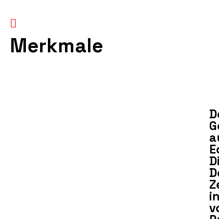
Merkmale
Der Gott aus Edelstahl
D
G
a
E
D
D
Z
i
v