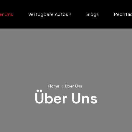
er Uns
Verfügbare Autos
Blogs
Rechtli
Home
Über Uns
Über Uns