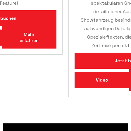
Feature!
spektakulären Sh
detailreicher Au
 buchen
Showfahrzeug beeindr
aufwendigen Details
Mehr
Spezialeffekten, die
erfahren
Zeitreise perfekt
Jetzt 
Video